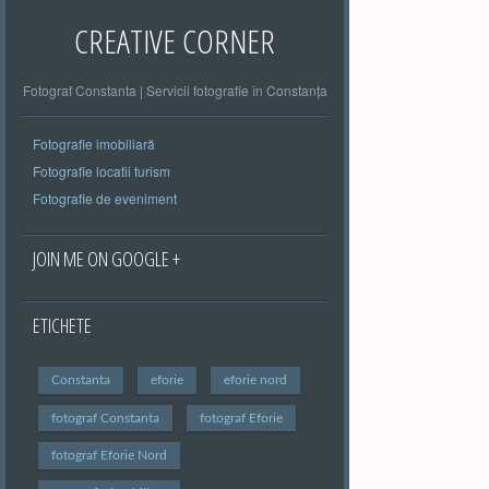
CREATIVE CORNER
Fotograf Constanta | Servicii fotografie în Constanța
Fotografie imobiliară
Fotografie locatii turism
Fotografie de eveniment
JOIN ME ON GOOGLE +
ETICHETE
Constanta
eforie
eforie nord
fotograf Constanta
fotograf Eforie
fotograf Eforie Nord