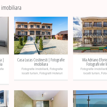
e imobiliara
+
+
a |
Casa Lucas Costinesti | Fotografie
Vila Adriano Efori
ia
imobiliara
Fotografii vile l
fie
Fotografie imobiliară
,
Fotografie
Fotografie imobiliar
locatii turism
,
Fotografii Hoteluri
locatii turism
,
Fotog