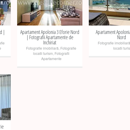
+
+
d |
Apartament Apolonia 3 Eforie Nord
Apartament Apolonia
| Fotografii Apartamente de
Nord
Inchiriat
fie
Fotografie imobiliar
e
Fotografie imobiliară
,
Fotografie
locatii turi
locatii turism
,
Fotografii
Apartamente
rie