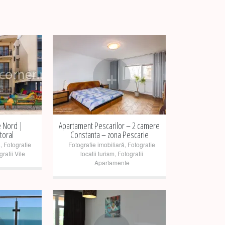
+
e Nord |
Apartament Pescarilor – 2 camere
itoral
Constanta – zona Pescarie
ă
,
Fotografie
Fotografie imobiliară
,
Fotografie
rafii Vile
locatii turism
,
Fotografii
Apartamente