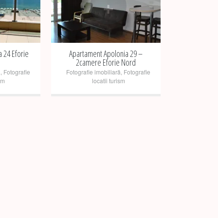
+
 24 Eforie
Apartament Apolonia 29 –
2camere Eforie Nord
ă
,
Fotografie
Fotografie imobiliară
,
Fotografie
sm
locatii turism