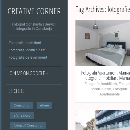
Tag Archives:
fotografi
CREATIVE CORNER
Fotograf Constanta | Servicii
fotografie în Constanța
+
Fotografie imobiliară
Fotografie locatii turism
Fotografie de eveniment
Fotografii Apartament Mamai
JOIN ME ON GOOGLE +
Fotografie imobiliara Mama
Fotografie imobiliară
,
Fotogra
locatii turism
,
Fotografii
ETICHETE
Apartamente
Constanta
eforie
eforie nord
fotograf Constanta