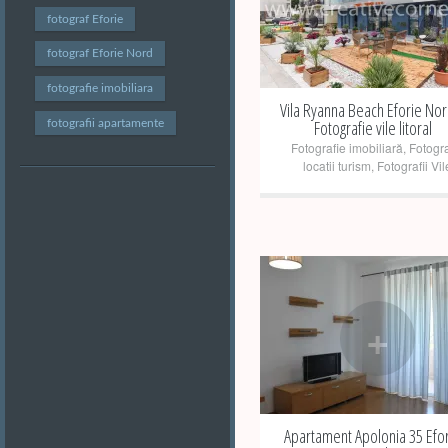
+
fotograf Eforie
fotograf Eforie Nord
fotografie imobiliara
Vila Ryanna Beach Eforie Nor
Fotografie vile litoral
fotografii apartamente
Fotografie imobiliară
,
Fotogra
locatii turism
,
Fotografii Vil
+
Apartament Apolonia 35 Efo