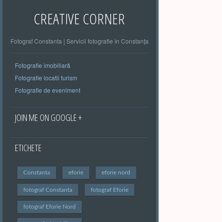
CREATIVE CORNER
Fotograf Constanta | Servicii fotografie în Constanța
Fotografie imobiliară
Fotografie locatii turism
Fotografie de eveniment
JOIN ME ON GOOGLE +
ETICHETE
Constanta
eforie
eforie nord
fotograf Constanta
fotograf Eforie
fotograf Eforie Nord