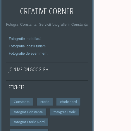
CREATIVE CORNER
Fotograf Constanta | Servicii fotografie în Constanța
Fotografie imobiliară
Fotografie locatii turism
Fotografie de eveniment
JOIN ME ON GOOGLE +
ETICHETE
Constanta
eforie
eforie nord
fotograf Constanta
fotograf Eforie
fotograf Eforie Nord