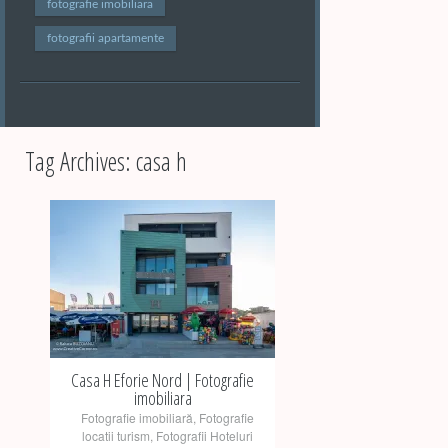
fotografie imobiliara
fotografii apartamente
Tag Archives:
casa h
+
Casa H Eforie Nord | Fotografie
imobiliara
Fotografie imobiliară
,
Fotografie
locatii turism
,
Fotografii Hoteluri