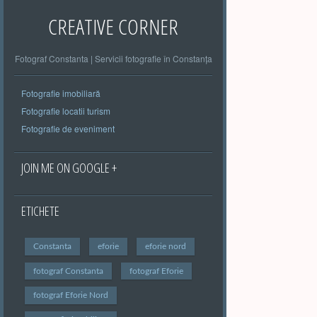
CREATIVE CORNER
Fotograf Constanta | Servicii fotografie în Constanța
Fotografie imobiliară
Fotografie locatii turism
Fotografie de eveniment
JOIN ME ON GOOGLE +
ETICHETE
Constanta
eforie
eforie nord
fotograf Constanta
fotograf Eforie
fotograf Eforie Nord