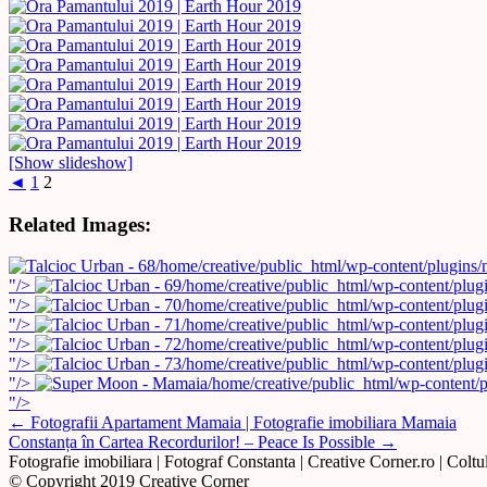
[Show slideshow]
◄
1
2
Related Images:
/home/creative/public_html/wp-content/plugins
"/>
/home/creative/public_html/wp-content/plug
"/>
/home/creative/public_html/wp-content/plug
"/>
/home/creative/public_html/wp-content/plug
"/>
/home/creative/public_html/wp-content/plug
"/>
/home/creative/public_html/wp-content/plug
"/>
/home/creative/public_html/wp-content/
"/>
Post
←
Fotografii Apartament Mamaia | Fotografie imobiliara Mamaia
Constanța în Cartea Recordurilor! – Peace Is Possible
→
navigation
Fotografie imobiliara | Fotograf Constanta | Creative Corner.ro | Coltul
© Copyright 2019 Creative Corner