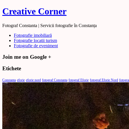
Creative Corner
Fotograf Constanta | Servicii fotografie în Constanța
Fotografie imobiliară
Fotografie locatii turism
Fotografie de eveniment
Join me on Google +
Etichete
Constanta
eforie
eforie nord
fotograf Constanta
fotograf Eforie
fotograf Eforie Nord
fotogra