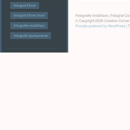
Post
fotograf Eforie
navigation
Fotografie imobiliara | Fotograf Con
fotograf Eforie Nord
© Copyright 2026 Creative Corner
Proudly powered by WordPress
|
T
fotografie imobiliara
fotografii apartamente