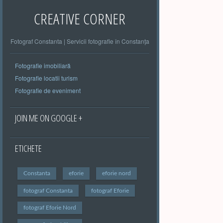
CREATIVE CORNER
Fotograf Constanta | Servicii fotografie în Constanța
Fotografie imobiliară
Fotografie locatii turism
Fotografie de eveniment
JOIN ME ON GOOGLE +
ETICHETE
Constanta
eforie
eforie nord
fotograf Constanta
fotograf Eforie
fotograf Eforie Nord